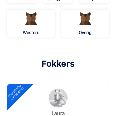
Western
Overig
Fokkers
FOKKER NOG
NIET ERKEND
Laura